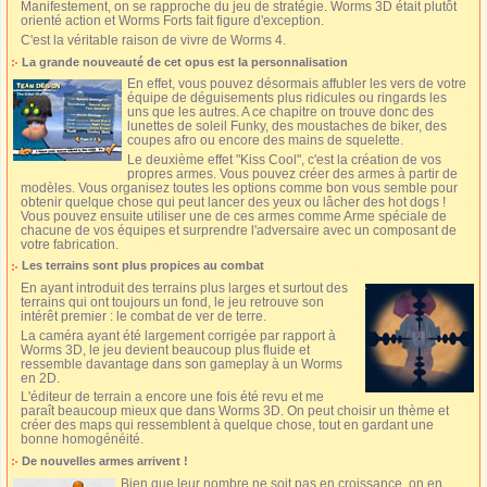
Manifestement, on se rapproche du jeu de stratégie. Worms 3D était plutôt
orienté action et Worms Forts fait figure d'exception.
C'est la véritable raison de vivre de Worms 4.
La grande nouveauté de cet opus est la personnalisation
En effet, vous pouvez désormais affubler les vers de votre
équipe de déguisements plus ridicules ou ringards les
uns que les autres. A ce chapitre on trouve donc des
lunettes de soleil Funky, des moustaches de biker, des
coupes afro ou encore des mains de squelette.
Le deuxième effet "Kiss Cool", c'est la création de vos
propres armes. Vous pouvez créer des armes à partir de
modèles. Vous organisez toutes les options comme bon vous semble pour
obtenir quelque chose qui peut lancer des yeux ou lâcher des hot dogs !
Vous pouvez ensuite utiliser une de ces armes comme Arme spéciale de
chacune de vos équipes et surprendre l'adversaire avec un composant de
votre fabrication.
Les terrains sont plus propices au combat
En ayant introduit des terrains plus larges et surtout des
terrains qui ont toujours un fond, le jeu retrouve son
intérêt premier : le combat de ver de terre.
La caméra ayant été largement corrigée par rapport à
Worms 3D, le jeu devient beaucoup plus fluide et
ressemble davantage dans son gameplay à un Worms
en 2D.
L'éditeur de terrain a encore une fois été revu et me
paraît beaucoup mieux que dans Worms 3D. On peut choisir un thème et
créer des maps qui ressemblent à quelque chose, tout en gardant une
bonne homogénéité.
De nouvelles armes arrivent !
Bien que leur nombre ne soit pas en croissance, on en