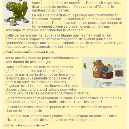
trouve quand même de nouvelles. Pour ne citer qu'elles, je
dirai la bulle de protection, l'enlèvement d'Alien, et le
marteau cloueur de ver.
La bulle de protection vous protège des tirs ennemis en
les faisant rebondir ; le marteau cloueur de ver enfoncera
littéralement l'ennemi au sol, qui ne pourra plus bouger et
l'enlèvement d'alien se présente sous forme d'uns
soucoupe volante qui vient chercher le ver ennemi.
Cette dernière arme me rappelle la blague que Team17 avait fait un
premier avril à propos de Worms Armageddon. Ils avaient publié des
screenshots montrant une soucoupe volante et tout le monde avait cru que
c'était une arme... Désormais elle est là pour de bon !
Côté nouveautés pendant le jeu
Toute une foultitude de petites améliorations qui
vont donner du piment au jeu.
Dans le désordre, on note la présence d'un
générateur de mine sur le terrain (qui en
balance par-ci par-là de temps en temps), de
téléports qui vous permettent de passer d'un
point à un autre du terrain, des caisses
"mystère" (c'est la loterie, on trouve parfois des
choses utiles, parfois, c'est néfaste pour votre
propre ver), des types de barils et de mines différents...
Le parachute est enfin réellement utilisable et il est possible de bouger les
éléments du terrain (mines, barils, caisses...) avec les cordes !
Le vent est moins présent et permet de faire des tirs de loin en ayant une
chance de tomber juste.
Le double saut (comme dans Worms Forts) a disparu au profit des ailes
d'Icare qui permettent de se déplacer en volant légèrement.
Et dans les options de jeu ?