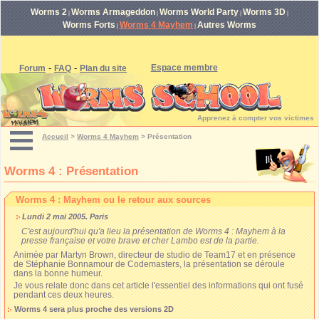
Worms 2
Worms Armageddon
Worms World Party
Worms 3D
|
|
|
|
Worms Forts
Worms 4 Mayhem
Autres Worms
|
|
-
-
Espace membre
Forum
FAQ
Plan du site
Apprenez à compter vos victimes
Accueil
>
Worms 4 Mayhem
>
Présentation
Worms 4 : Présentation
Worms 4 : Mayhem ou le retour aux sources
Lundi 2 mai 2005. Paris
C'est aujourd'hui qu'a lieu la présentation de Worms 4 : Mayhem à la
presse française et votre brave et cher Lambo est de la partie.
Animée par Martyn Brown, directeur de studio de Team17 et en présence
de Stéphanie Bonnamour de Codemasters, la présentation se déroule
dans la bonne humeur.
Je vous relate donc dans cet article l'essentiel des informations qui ont fusé
pendant ces deux heures.
Worms 4 sera plus proche des versions 2D