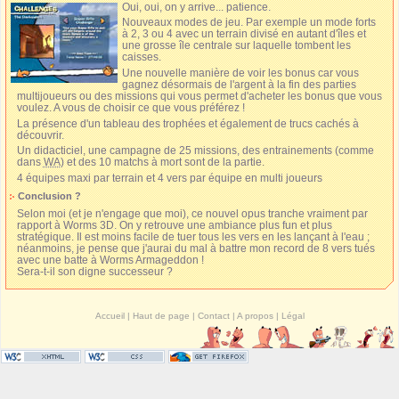
Oui, oui, on y arrive... patience.
Nouveaux modes de jeu. Par exemple un mode forts
à 2, 3 ou 4 avec un terrain divisé en autant d'îles et
une grosse île centrale sur laquelle tombent les
caisses.
Une nouvelle manière de voir les bonus car vous
gagnez désormais de l'argent à la fin des parties
multijoueurs ou des missions qui vous permet d'acheter les bonus que vous
voulez. A vous de choisir ce que vous préférez !
La présence d'un tableau des trophées et également de trucs cachés à
découvrir.
Un didacticiel, une campagne de 25 missions, des entrainements (comme
dans
WA
) et des 10 matchs à mort sont de la partie.
4 équipes maxi par terrain et 4 vers par équipe en multi joueurs
Conclusion ?
Selon moi (et je n'engage que moi), ce nouvel opus tranche vraiment par
rapport à Worms 3D. On y retrouve une ambiance plus fun et plus
stratégique. Il est moins facile de tuer tous les vers en les lançant à l'eau ;
néanmoins, je pense que j'aurai du mal à battre mon record de 8 vers tués
avec une batte à Worms Armageddon !
Sera-t-il son digne successeur ?
Accueil
|
Haut de page
|
Contact
|
A propos
|
Légal