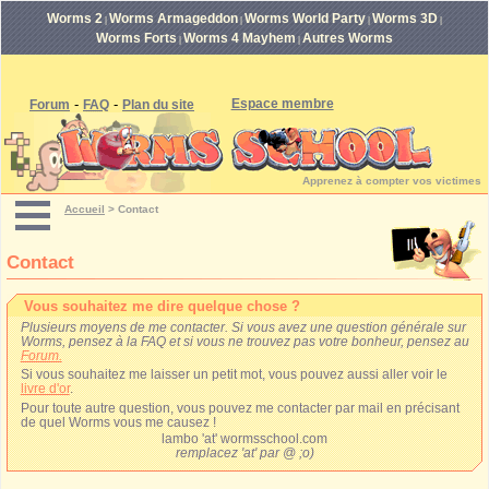
Worms 2
Worms Armageddon
Worms World Party
Worms 3D
|
|
|
|
Worms Forts
Worms 4 Mayhem
Autres Worms
|
|
-
-
Espace membre
Forum
FAQ
Plan du site
Apprenez à compter vos victimes
Accueil
>
Contact
Contact
Vous souhaitez me dire quelque chose ?
Plusieurs moyens de me contacter. Si vous avez une question générale sur
Worms, pensez à la FAQ et si vous ne trouvez pas votre bonheur, pensez au
Forum.
Si vous souhaitez me laisser un petit mot, vous pouvez aussi aller voir le
livre d'or
.
Pour toute autre question, vous pouvez me contacter par mail en précisant
de quel Worms vous me causez !
lambo 'at' wormsschool.com
remplacez 'at' par @ ;o)