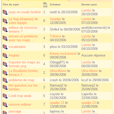
Nb.
Titre du sujet
Créateur
Dernier post
rep
Lambo
le
jouer en mode fenêtré
1
oreill le 26/10/2006
26/10/2006
Le flag (drapeau) de
Spadge
le
Lambo
le
8
votre équipe
11/08/2005
07/10/2006
editeur de missions :
axel(deconnecté)
le
3
Sh4k4 le 06/09/2006
terrains ?
07/10/2006
encore un probleme
Triforce
le
Lambo
le
4
avec les maps ...
04/10/2006
05/10/2006
Lambo
le
vocabulaire
3
pilou le 03/10/2006
04/10/2006
Kenny mckormick
le
Anglais
0
Aucune réponse
09/09/2006
Importer les maps au
Odogg971 le
Lambo
le
4
formats png
05/09/2006
06/09/2006
La Bouillotte limitée,
Ultra-Worm
le
Ultra-Worm
le
2
késaco ?
28/08/2006
30/08/2006
probleme de map
6
crash le 20/06/2006
kcuf
le 29/08/2006
tite question sur les
flatmanj2 le
flatmanj2
le
2
tombes
25/08/2006
25/08/2006
coyote le
Lapin0u
le
L'ordi trop weak
5
21/06/2006
22/08/2006
spadje 13
le
spadje 13
le
mission editeur
7
13/08/2006
21/08/2006
passage
lapinou le
Lambo
le
1