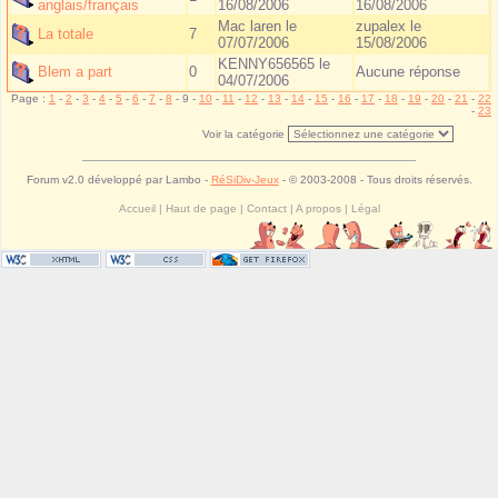
anglais/français
16/08/2006
16/08/2006
Mac laren le
zupalex
le
La totale
7
07/07/2006
15/08/2006
KENNY656565 le
Blem a part
0
Aucune réponse
04/07/2006
Page :
1
-
2
-
3
-
4
-
5
-
6
-
7
-
8
- 9 -
10
-
11
-
12
-
13
-
14
-
15
-
16
-
17
-
18
-
19
-
20
-
21
-
22
-
23
Voir la catégorie
Forum v2.0 développé par Lambo -
RéSiDiv-Jeux
- © 2003-2008 - Tous droits réservés.
Accueil
|
Haut de page
|
Contact
|
A propos
|
Légal