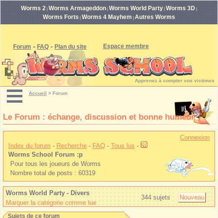
Worms 2
Worms Armageddon
Worms World Party
Worms 3D
|
|
|
|
Worms Forts
Worms 4 Mayhem
Autres Worms
|
|
-
-
Espace membre
Forum
FAQ
Plan du site
Apprenez à compter vos victimes
Accueil
>
Forum
Le Forum : échange, discussion et bonne humeur
Connexion
Index du forum
-
Recherche
-
FAQ
-
Tous lus
-
Worms School Forum :p
Pour tous les joueurs de Worms
Nombre total de posts : 60319
Worms World Party - Divers
344 sujets
Nouveau
Marquer la catégorie comme lue
Sujets de ce forum