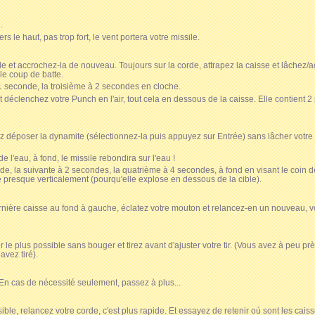
.
rs le haut, pas trop fort, le vent portera votre missile.
e et accrochez-la de nouveau. Toujours sur la corde, attrapez la caisse et lâchez/
le coup de batte.
 seconde, la troisième à 2 secondes en cloche.
t déclenchez votre Punch en l'air, tout cela en dessous de la caisse. Elle contient 
z déposer la dynamite (sélectionnez-la puis appuyez sur Entrée) sans lâcher votre 
e l'eau, à fond, le missile rebondira sur l'eau !
e, la suivante à 2 secondes, la quatrième à 4 secondes, à fond en visant le coin d
 presque verticalement (pourqu'elle explose en dessous de la cible).
ernière caisse au fond à gauche, éclatez votre mouton et relancez-en un nouveau,
le plus possible sans bouger et tirez avant d'ajuster votre tir. (Vous avez à peu p
avez tiré).
En cas de nécessité seulement, passez à plus...
le, relancez votre corde, c'est plus rapide. Et essayez de retenir où sont les caisse