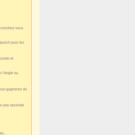
accrochez-vous
2 punch pour les
corde et
e l'angle au
 vous gagnerez du
rès une seconde
s...