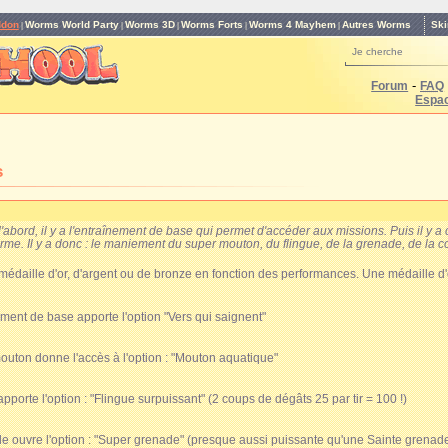
Ski
ddon
Worms World Party
Worms 3D
Worms Forts
Worms 4 Mayhem
Autres Worms
|
|
|
|
|
Je cherche
-
Forum
FAQ
Espa
s
d'abord, il y a l'entraînement de base qui permet d'accéder aux missions. Puis il y a 
me. Il y a donc : le maniement du super mouton, du flingue, de la grenade, de la c
édaille d'or, d'argent ou de bronze en fonction des performances. Une médaille d
nement de base apporte l'option "Vers qui saignent"
outon donne l'accès à l'option : "Mouton aquatique"
apporte l'option : "Flingue surpuissant" (2 coups de dégâts 25 par tir = 100 !)
de ouvre l'option : "Super grenade" (presque aussi puissante qu'une Sainte grenade