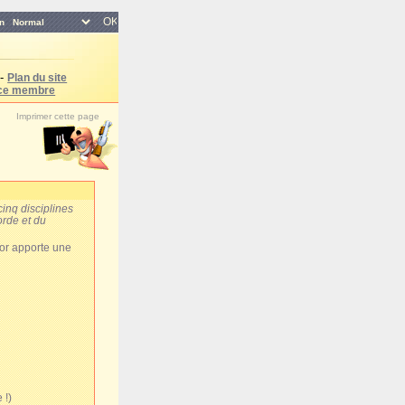
n
-
Plan du site
ce membre
Imprimer cette page
cinq disciplines
orde et du
'or apporte une
 !)