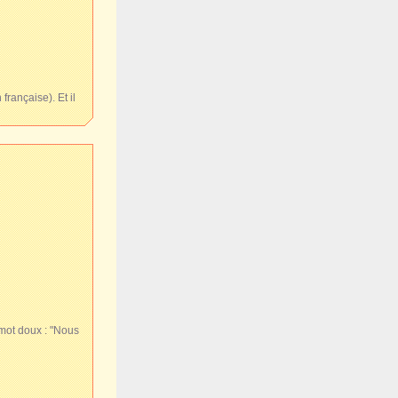
française). Et il
 mot doux : "Nous