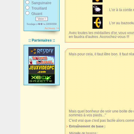
Sanguinaire
Trouillard
L'or à la corde
Gluant
L'or au bazooka
Sondage cr�� le 23/09/2008
Archives >>
Avec toutes les médailles d'or, vous vous
en faudra d'autres. Accrochez-vous !!!
:: Partenaires ::
Mais pour cela, il faut être bon. Il faut ré
Mais quel bonheur de voir une boite de di
sommes à vos pieds..."
C'est vrai que c'est pas facile alors co
Entraînement de base :
Médaille de bronze :