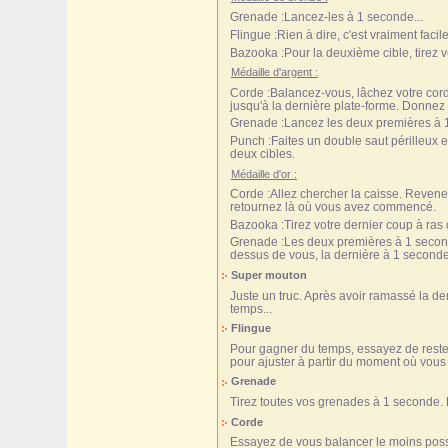
Grenade :
Lancez-les à 1 seconde...
Flingue :
Rien à dire, c'est vraiment facile
Bazooka :
Pour la deuxième cible, tirez ve
Médaille d'argent :
Corde :
Balancez-vous, lâchez votre cord
jusqu'à la dernière plate-forme. Donnez 
Grenade :
Lancez les deux premières à 1
Punch :
Faites un double saut périlleux e
deux cibles.
Médaille d'or :
Corde :
Allez chercher la caisse. Revene
retournez là où vous avez commencé.
Bazooka :
Tirez votre dernier coup à ras d
Grenade :
Les deux premières à 1 second
dessus de vous, la dernière à 1 seconde
Super mouton
Juste un truc. Après avoir ramassé la d
temps...
Flingue
Pour gagner du temps, essayez de rester 
pour ajuster à partir du moment où vous 
Grenade
Tirez toutes vos grenades à 1 seconde. 
Corde
Essayez de vous balancer le moins possib