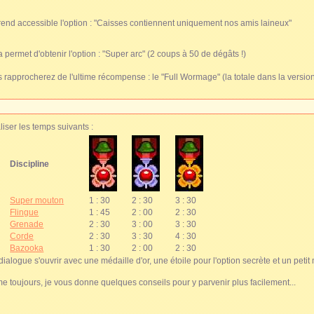
 rend accessible l'option : "Caisses contiennent uniquement nos amis laineux"
 permet d'obtenir l'option : "Super arc" (2 coups à 50 de dégâts !)
 rapprocherez de l'ultime récompense : le "Full Wormage" (la totale dans la version 
aliser les temps suivants :
Discipline
Super mouton
1 : 30
2 : 30
3 : 30
Flingue
1 : 45
2 : 00
2 : 30
Grenade
2 : 30
3 : 00
3 : 30
Corde
2 : 30
3 : 30
4 : 30
Bazooka
1 : 30
2 : 00
2 : 30
alogue s'ouvrir avec une médaille d'or, une étoile pour l'option secrète et un petit
mme toujours, je vous donne quelques conseils pour y parvenir plus facilement...