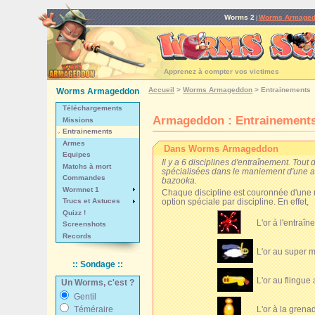
Worms 2
Worms Armage
|
Apprenez à compter vos victimes
Accueil
>
Worms Armageddon
>
Entrainements
Worms Armageddon
Téléchargements
Armageddon : Entrainement
Missions
Entrainements
Armes
Dans Worms Armageddon
Equipes
Il y a 6 disciplines d'entraînement. Tout 
Matchs à mort
spécialisées dans le maniement d'une ar
Commandes
bazooka.
Wormnet 1
Chaque discipline est couronnée d'une m
Trucs et Astuces
option spéciale par discipline. En effet,
Quizz !
L'or à l'entraî
Screenshots
Records
L'or au super m
:: Sondage ::
L'or au flingue 
Un Worms, c'est ?
Gentil
L'or à la grena
Téméraire