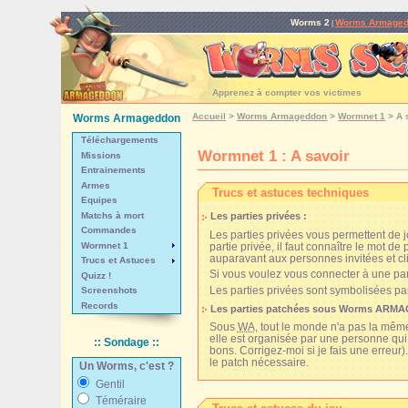
Worms 2
Worms Armage
|
Apprenez à compter vos victimes
Accueil
>
Worms Armageddon
>
Wormnet 1
>
A 
Worms Armageddon
Téléchargements
Wormnet 1 : A savoir
Missions
Entrainements
Armes
Trucs et astuces techniques
Equipes
Matchs à mort
Les parties privées :
Commandes
Les parties privées vous permettent de 
Wormnet 1
partie privée, il faut connaître le mot d
auparavant aux personnes invitées et cl
Trucs et Astuces
Si vous voulez vous connecter à une parti
Quizz !
Les parties privées sont symbolisées pa
Screenshots
Records
Les parties patchées sous Worms ARM
Sous
WA
, tout le monde n'a pas la mêm
elle est organisée par une personne qui 
:: Sondage ::
bons. Corrigez-moi si je fais une erreur
le patch nécessaire.
Un Worms, c'est ?
Gentil
Téméraire