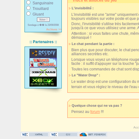
Trucs et astuces du jeu
Sanguinaire
L'invisibilité :
Trouillard
Gluant
L'invisibilité est une "arme" uniquement
toujours visibles sur votre poste et que p
Donc, l'invisibilité s'utilise très facile
Sondage cr�� le 23/09/2008
jusqu'à ce que vous utilisiez une arme. A
Archives >>
Attention : si vous faites une chute, mêm
démasqué !
:: Partenaires ::
Le chat pendant la partie :
Bien plus que pour discuter, le chat penda
alliances secrètes etc.
Lorsque vous voyez un téléphone rouge e
facile : il suffit d'appuyer sur la touche
"p
Toutes les commandes de chat sont dis
Le
"Water Drop"
:
Le
water drop
est une configuration du n
terrain et vous réglez le niveau de l'ea
Quelque chose qui ne va pas ?
Pensez au
forum
!!!
Acc