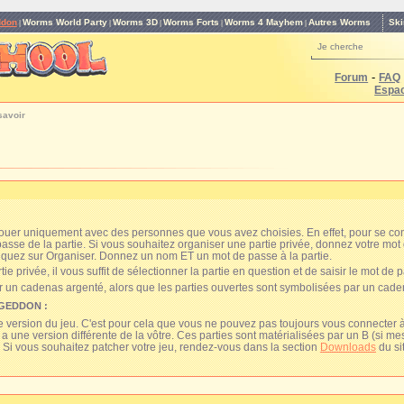
Ski
ddon
Worms World Party
Worms 3D
Worms Forts
Worms 4 Mayhem
Autres Worms
|
|
|
|
|
Je cherche
-
Forum
FAQ
Espa
savoir
jouer uniquement avec des personnes que vous avez choisies. En effet, pour se co
e passe de la partie. Si vous souhaitez organiser une partie privée, donnez votre mo
iquez sur Organiser. Donnez un nom ET un mot de passe à la partie.
e privée, il vous suffit de sélectionner la partie en question et de saisir le mot de 
r un cadenas argenté, alors que les parties ouvertes sont symbolisées par un cade
AGEDDON :
e version du jeu. C'est pour cela que vous ne pouvez pas toujours vous connecter à
a une version différente de la vôtre. Ces parties sont matérialisées par un B (si me
). Si vous souhaitez patcher votre jeu, rendez-vous dans la section
Downloads
du si