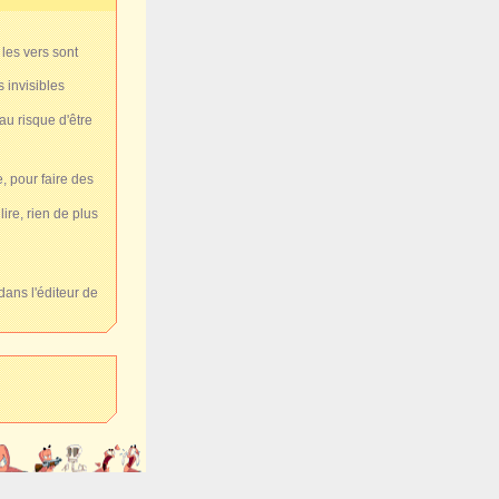
 les vers sont
s invisibles
au risque d'être
e, pour faire des
re, rien de plus
dans l'éditeur de