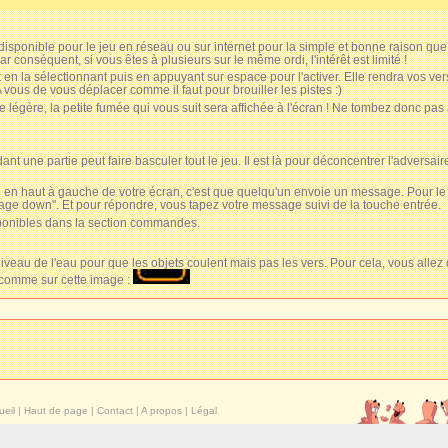
 disponible pour le jeu en réseau ou sur internet pour la simple et bonne raison que
ar conséquent, si vous êtes à plusieurs sur le même ordi, l'intérêt est limité !
ment en la sélectionnant puis en appuyant sur espace pour l'activer. Elle rendra vos ver
 vous de vous déplacer comme il faut pour brouiller les pistes :)
e légère, la petite fumée qui vous suit sera affichée à l'écran ! Ne tombez donc pas 
nt une partie peut faire basculer tout le jeu. Il est là pour déconcentrer l'adversair
n haut à gauche de votre écran, c'est que quelqu'un envoie un message. Pour le li
age down"
. Et pour répondre, vous tapez votre message suivi de la touche entrée.
ponibles dans la section commandes.
iveau de l'eau pour que les objets coulent mais pas les vers. Pour cela, vous allez 
u comme sur cette image :
ueil
|
Haut de page
|
Contact
|
A propos
|
Légal