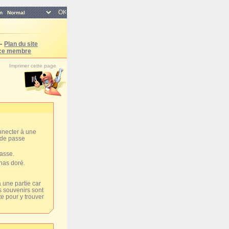
n
-
Plan du site
ce membre
Imprimer cette page
nnecter à une
t de passe
passe.
nas doré.
 une partie car
s souvenirs sont
te pour y trouver