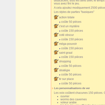
didacticiels, tous les défis avec le temp
vous avez fini le jeu.
A cela ajoutez modiquement 2500 pièce
Les styles de parties "basiques"
action totale
coûte 50 pièces
c'est un mystère
coûte 150 pièces
coté obscur
coûte 150 pièces
méga-pouvoir
coûte 150 pièces
saint graal
coûte 150 pièces
shopping
coûte 50 pièces
stratégie
coûte 50 pièces
tir sur place
coûte 50 pièces
Les personnalisations de ver
Les voix coûtent chacunes 150 pièces. O
ouvrier
worms des cavernes
voleur arabe