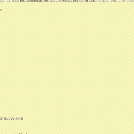
s bonus, tous les deathmatches avec le temps bonus, et tous les trophées, bref, pour f
s.
n trouve ainsi