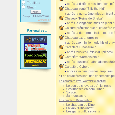
Trouillard
après la dixième mission
(cent pi
Gluant
Chapeau troué "Billy the Kid"
après la quinzième mission
(cent 
Sondage cr�� le 23/09/2008
Cheveux "Reine de Sheba"
Archives >>
après la vingtième mission
(cent p
Coiffure préhistorique et caractère 
:: Partenaires ::
après la dernière mission
(cent pi
Chapeau extra-terrestre
après avoir fini le mode histoire 
Caractère Dinosaure *
après tous les Défis
(500 pièces)
Caractère Wormeistein *
après tous les Deathmatches
(500
Caractère Cyborg *
après avoir eu tous les Trophées.
* Les caractères sont des ensembles per
Le caractère Prof. Worminkle contient
Le peu de cheveux qu'il lui reste
Ses lunettes en demi-lunes
Sa voix
Sa moustache
Le caractère Dino contient
Le chapeau de Dino
La voix "Dinoworm"
Les gants griffus et verts