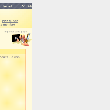
n
-
Plan du site
ce membre
Imprimer cette page
bonus. En voici