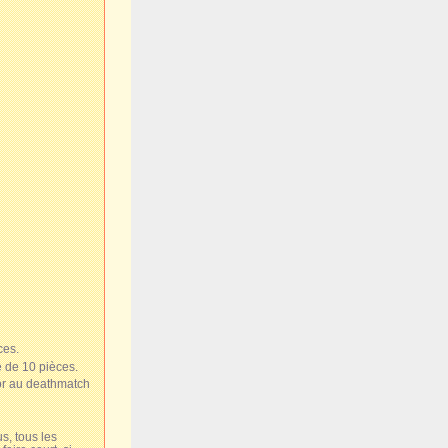
ces.
e de 10 pièces.
or au deathmatch
s, tous les