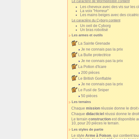
Le caractère de Wormeinstein contient
Les cheveux avec des vis sur les c
La voix "Horreur"
Les mains beiges avec des cicatri
Le caractère du Cyborg contient
Un oeil de Cyborg
Un bras robotisé
Les armes et outils
La Sainte Grenade
Je ne connais pas la prix
La Bulle protectrice
Je ne connais pas la prix
La Potion d'Icare
200 pièces
Le British Gonflable
Je ne connais pas la prix
Le Fusil de Sniper
50 pièces
Les terrains
Chaque
mission
réussie donne le droit 
Chaque
didacticiel
réussi donne le droi
Le terrain
construction
est disponible a
10, pour 20 pièces le terrain.
Les styles de partie
Le style
Arme à Foison
, qui contient to