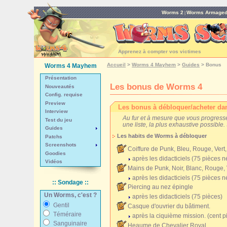
Worms 2
Worms Armage
|
Apprenez à compter vos victimes
Accueil
>
Worms 4 Mayhem
>
Guides
>
Bonus
Worms 4 Mayhem
Présentation
Les bonus de Worms 4
Nouveautés
Config. requise
Preview
Les bonus à débloquer/acheter d
Interview
Au fur et à mesure que vous progresse
Test du jeu
une liste, la plus exhaustive possible
Guides
Les habits de Worms à débloquer
Patchs
Screenshots
Coiffure de Punk, Bleu, Rouge, Vert
Goodies
après les didacticiels
(75 pièces n
Vidéos
Mains de Punk, Noir, Blanc, Rouge, 
après les didacticiels
(75 pièces n
:: Sondage ::
Piercing au nez épingle
Un Worms, c'est ?
après les didacticiels
(75 pièces)
Gentil
Casque d'ouvrier du bâtiment.
Téméraire
après la ciquième mission.
(cent p
Sanguinaire
Heaume de Chevalier Royal