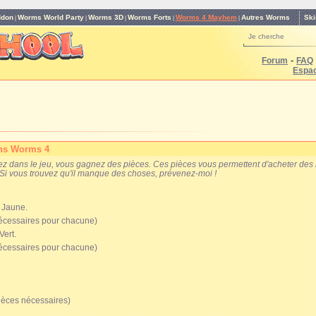
Ski
ddon
Worms World Party
Worms 3D
Worms Forts
Worms 4 Mayhem
Autres Worms
|
|
|
|
|
Je cherche
-
Forum
FAQ
Espa
ans Worms 4
z dans le jeu, vous gagnez des pièces. Ces pièces vous permettent d'acheter des 
. Si vous trouvez qu'il manque des choses, prévenez-moi !
, Jaune.
écessaires pour chacune)
Vert.
écessaires pour chacune)
ièces nécessaires)